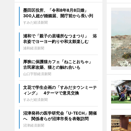
墨田区役所、「令和8年8月8日婚」
300人超が婚姻届、開庁前から長い列
すみだ経済新聞
浦和で「親子の居場所なつまつり」 浴
衣姿でヨーヨー釣りや和太鼓楽しむ
浦和経済新聞
厚狭に保護猫カフェ「ねことおちゃ」
古民家改築、猫との触れ合いも
山口宇部経済新聞
文花で学生企画の「すみだタウンミーテ
ィング」 4テーマで意見交換
すみだ経済新聞
沼津発祥の医学研究会「U-TECH」開催
へ 関係者らが沼津市長を表敬訪問
沼津経済新聞