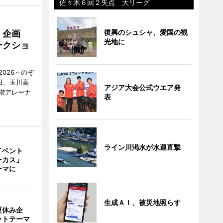
佐々木６回２失点 大リーグ
復興のシュシャ、愛国の観
」企画
光地に
ークショ
026～のぞ
日、玉川高
アジア大会公式ウエア発
1階アレーナ
表
ライン川渇水が水運直撃
イベント
ーカス」
ーマに
生成ＡＩ、被災地照らす
夏休み企
ットテーマ