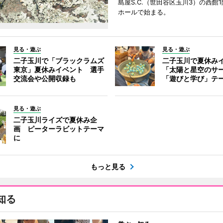
島屋S.C.（世田谷区玉川3）の西館
ホールで始まる。
見る・遊ぶ
見る・遊ぶ
二子玉川で「ブラックラムズ
二子玉川で夏休み
東京」夏休みイベント 選手
「太陽と星空のサ
交流会や公開収録も
「遊びと学び」テ
見る・遊ぶ
二子玉川ライズで夏休み企
画 ピーターラビットテーマ
に
もっと見る
知る