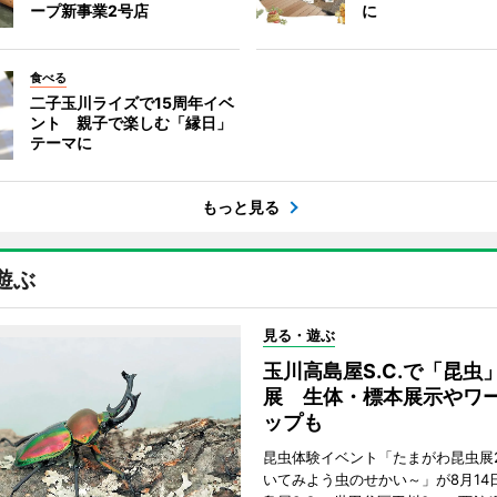
ープ新事業2号店
に
食べる
二子玉川ライズで15周年イベ
ント 親子で楽しむ「縁日」
テーマに
もっと見る
遊ぶ
見る・遊ぶ
玉川高島屋S.C.で「昆虫
展 生体・標本展示やワ
ップも
昆虫体験イベント「たまがわ昆虫展2
いてみよう虫のせかい～」が8月14