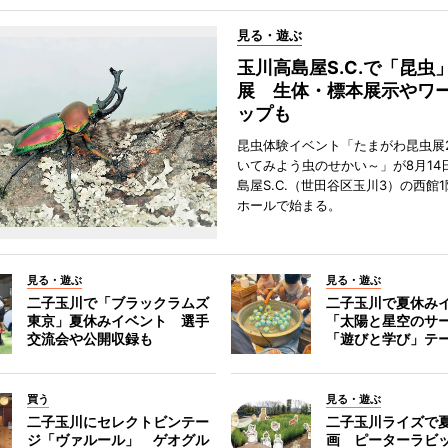
見る・遊ぶ
玉川高島屋S.C.で「昆虫
展 生体・標本展示やワ
ップも
昆虫体験イベント「たまがわ昆虫展2
いてみよう虫のせかい～」が8月14
島屋S.C.（世田谷区玉川3）の西館
ホールで始まる。
見る・遊ぶ
見る・遊ぶ
二子玉川で「ブラックラムズ
二子玉川で夏休み
東京」夏休みイベント 選手
「太陽と星空のサ
交流会や公開収録も
「遊びと学び」テ
買う
見る・遊ぶ
二子玉川にセレクトビンテー
二子玉川ライズで
ジ「ヴァルール」 ゲオグル
画 ピーターラビ