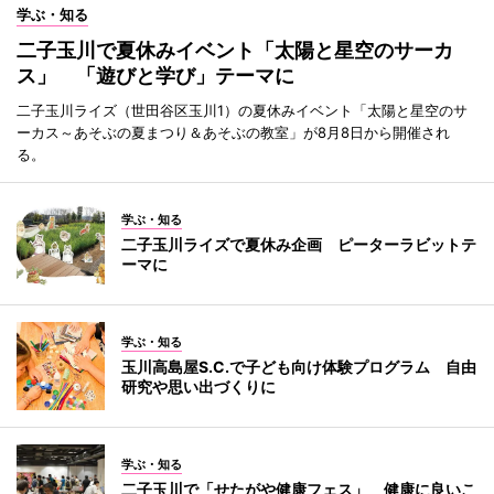
学ぶ・知る
二子玉川で夏休みイベント「太陽と星空のサーカ
ス」 「遊びと学び」テーマに
二子玉川ライズ（世田谷区玉川1）の夏休みイベント「太陽と星空のサ
ーカス～あそぶの夏まつり＆あそぶの教室」が8月8日から開催され
る。
学ぶ・知る
二子玉川ライズで夏休み企画 ピーターラビットテ
ーマに
学ぶ・知る
玉川高島屋S.C.で子ども向け体験プログラム 自由
研究や思い出づくりに
学ぶ・知る
二子玉川で「せたがや健康フェス」 健康に良いこ