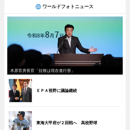
ワールドフォトニュース
木原官房長官「拉致は現在進行形」
ＥＰＡ視野に議論継続
東海大甲府が２回戦へ 高校野球