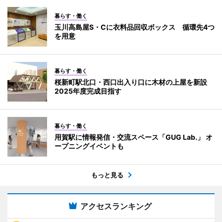
暮らす・働く
玉川高島屋S・Cに衣料品回収ボックス 循環先4つ
を用意
暮らす・働く
桜新町駅北口・西口出入り口に木材の上屋を新設
2025年度完成目指す
暮らす・働く
用賀駅に情報発信・交流スペース「GUG Lab.」 オ
ープニングイベントも
もっと見る
アクセスランキング