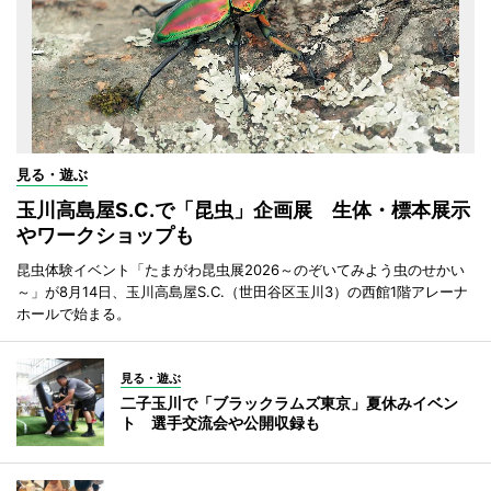
見る・遊ぶ
玉川高島屋S.C.で「昆虫」企画展 生体・標本展示
やワークショップも
昆虫体験イベント「たまがわ昆虫展2026～のぞいてみよう虫のせかい
～」が8月14日、玉川高島屋S.C.（世田谷区玉川3）の西館1階アレーナ
ホールで始まる。
見る・遊ぶ
二子玉川で「ブラックラムズ東京」夏休みイベン
ト 選手交流会や公開収録も