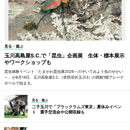
見る・遊ぶ
玉川高島屋S.C.で「昆虫」企画展 生体・標本展示
やワークショップも
昆虫体験イベント「たまがわ昆虫展2026～のぞいてみよう虫のせかい
～」が8月14日、玉川高島屋S.C.（世田谷区玉川3）の西館1階アレーナ
ホールで始まる。
見る・遊ぶ
二子玉川で「ブラックラムズ東京」夏休みイベン
ト 選手交流会や公開収録も