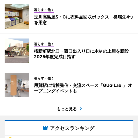
暮らす・働く
玉川高島屋S・Cに衣料品回収ボックス 循環先4つ
を用意
暮らす・働く
桜新町駅北口・西口出入り口に木材の上屋を新設
2025年度完成目指す
暮らす・働く
用賀駅に情報発信・交流スペース「GUG Lab.」 オ
ープニングイベントも
もっと見る
アクセスランキング