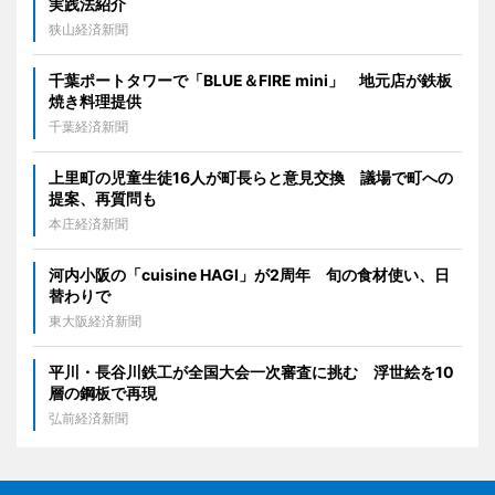
実践法紹介
狭山経済新聞
千葉ポートタワーで「BLUE＆FIRE mini」 地元店が鉄板
焼き料理提供
千葉経済新聞
上里町の児童生徒16人が町長らと意見交換 議場で町への
提案、再質問も
本庄経済新聞
河内小阪の「cuisine HAGI」が2周年 旬の食材使い、日
替わりで
東大阪経済新聞
平川・長谷川鉄工が全国大会一次審査に挑む 浮世絵を10
層の鋼板で再現
弘前経済新聞