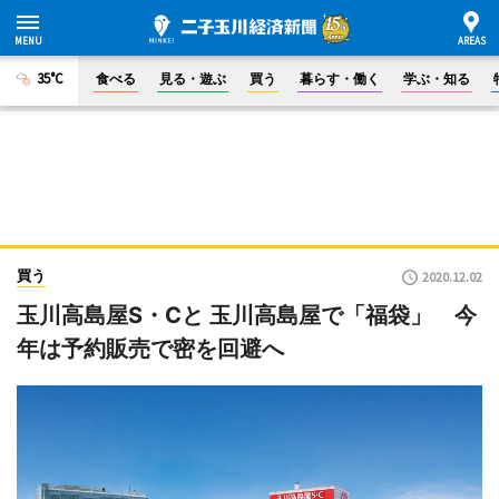
35°C
食べる
見る・遊ぶ
買う
暮らす・働く
学ぶ・知る
買う
2020.12.02
玉川高島屋S・Cと 玉川高島屋で「福袋」 今
年は予約販売で密を回避へ