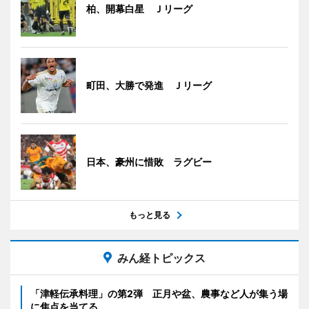
柏、開幕白星 Ｊリーグ
町田、大勝で発進 Ｊリーグ
日本、豪州に惜敗 ラグビー
もっと見る
みん経トピックス
「津軽伝承料理」の第2弾 正月や盆、農事など人が集う場
に焦点を当てる