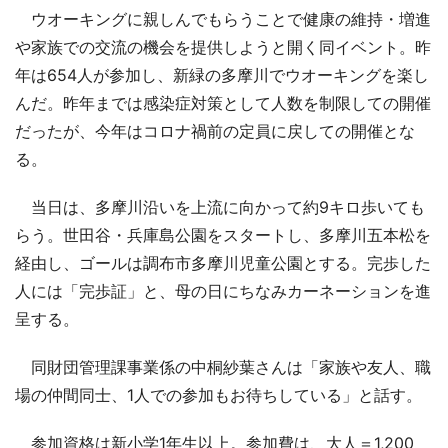
ウオーキングに親しんでもらうことで健康の維持・増進
や家族での交流の機会を提供しようと開く同イベント。昨
年は654人が参加し、新緑の多摩川でウオーキングを楽し
んだ。昨年までは感染症対策として人数を制限しての開催
だったが、今年はコロナ禍前の定員に戻しての開催とな
る。
当日は、多摩川沿いを上流に向かって約9キロ歩いても
らう。世田谷・兵庫島公園をスタートし、多摩川五本松を
経由し、ゴールは調布市多摩川児童公園とする。完歩した
人には「完歩証」と、母の日にちなみカーネーションを進
呈する。
同財団管理課事業係の中桐紗葉さんは「家族や友人、職
場の仲間同士、1人での参加もお待ちしている」と話す。
参加資格は新小学1年生以上。参加費は、大人＝1,200