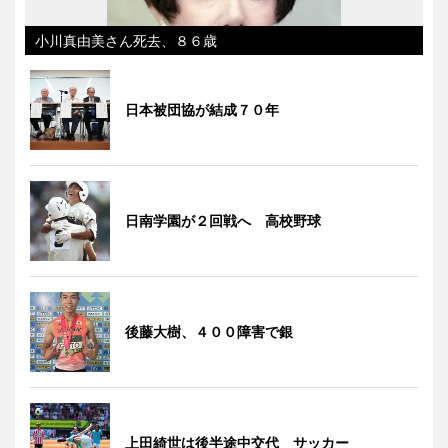
小川真由美さん死去、８６歳
日本被団協が結成７０年
日南学園が２回戦へ 高校野球
後藤大樹、４００障害で銀
上田綺世は後半途中交代 サッカー