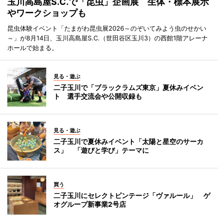
玉川高島屋S.C.で「昆虫」企画展 生体・標本展示
やワークショップも
昆虫体験イベント「たまがわ昆虫展2026～のぞいてみよう虫のせかい
～」が8月14日、玉川高島屋S.C.（世田谷区玉川3）の西館1階アレーナ
ホールで始まる。
見る・遊ぶ
二子玉川で「ブラックラムズ東京」夏休みイベン
ト 選手交流会や公開収録も
見る・遊ぶ
二子玉川で夏休みイベント「太陽と星空のサーカ
ス」 「遊びと学び」テーマに
買う
二子玉川にセレクトビンテージ「ヴァルール」 ゲ
オグループ新事業2号店