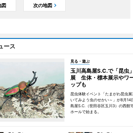
地図
次の地図
ュース
見る・遊ぶ
玉川高島屋S.C.で「昆虫
展 生体・標本展示やワ
ップも
昆虫体験イベント「たまがわ昆虫展2
いてみよう虫のせかい～」が8月14
島屋S.C.（世田谷区玉川3）の西館
ホールで始まる。