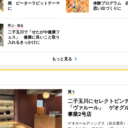
画 ピーターラビットテーマ
体験プログラム 
に
思い出づくりに
学ぶ・知る
二子玉川で「せたがや健康フ
ェス」 健康に良いこと取り
入れるきっかけに
もっと見る
買う
二子玉川にセレクトビン
「ヴァルール」 ゲオグ
事業2号店
ゲオホールディングス（名古屋市）