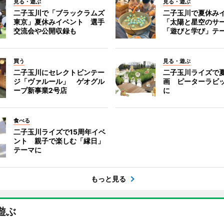
見る・遊ぶ
見る・遊ぶ
二子玉川で「ブラックラムズ
二子玉川で夏休み
東京」夏休みイベント 選手
「太陽と星空のサ
交流会や公開収録も
「遊びと学び」テ
買う
見る・遊ぶ
二子玉川にセレクトビンテー
二子玉川ライズで
ジ「ヴァルール」 ゲオグル
画 ピーターラビ
ープ新事業2号店
に
食べる
二子玉川ライズで15周年イベ
ント 親子で楽しむ「縁日」
テーマに
もっと見る
遊ぶ