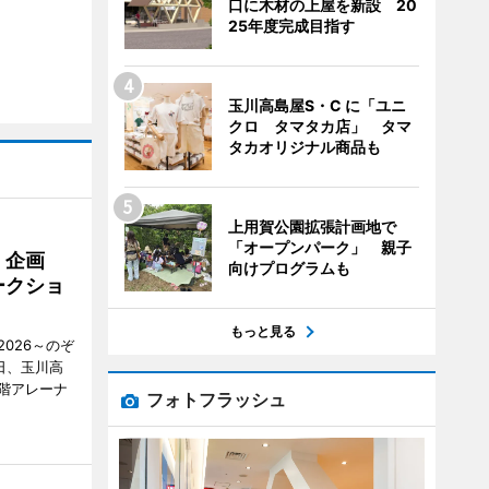
口に木材の上屋を新設 20
25年度完成目指す
玉川高島屋S・C に「ユニ
クロ タマタカ店」 タマ
タカオリジナル商品も
上用賀公園拡張計画地で
「オープンパーク」 親子
」企画
向けプログラムも
ークショ
もっと見る
026～のぞ
日、玉川高
1階アレーナ
フォトフラッシュ