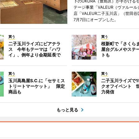
下のOKURA（豊島区）が手がける
テージ事業「VALEUR（ヴァルー
店「VALEUR二子玉川店」（世田谷
7月7日にオープンした。
買う
買う
二子玉川ライズにビアテラ
桜新町で「さくら
ス 今年もテーマは「ハワ
屋台グルメやステ
イ」、例年より会期延長で
トも
買う
買う
玉川高島屋S.C.に「セサミス
二子玉川ライズで1
トリートマーケット」 限定
クオフイベント 
商品も
力発信
もっと見る