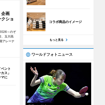
」企画
ークショ
コラボ商品のイメージ
026～のぞ
日、玉川高
もっと見る
1階アレーナ
ワールドフォトニュース
イベント
ーカス」
ーマに