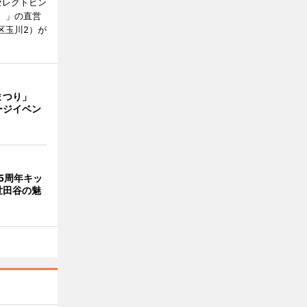
セレクトビン
ル）」の直営
区玉川2）が
まつり」
ージイベン
5周年キッ
世田谷の魅