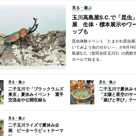
見る・遊ぶ
玉川高島屋S.C.で「昆虫
展 生体・標本展示やワ
ップも
昆虫体験イベント「たまがわ昆虫展2
いてみよう虫のせかい～」が8月14
島屋S.C.（世田谷区玉川3）の西館
ホールで始まる。
見る・遊ぶ
見る・遊ぶ
二子玉川で「ブラックラムズ
二子玉川で夏休み
東京」夏休みイベント 選手
「太陽と星空のサ
交流会や公開収録も
「遊びと学び」テ
見る・遊ぶ
二子玉川ライズで夏休み企
画 ピーターラビットテーマ
に