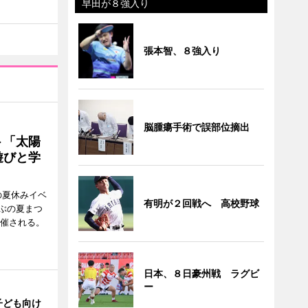
早田が８強入り
張本智、８強入り
脳腫瘍手術で誤部位摘出
ト「太陽
遊びと学
の夏休みイベ
有明が２回戦へ 高校野球
ぶの夏まつ
開催される。
日本、８日豪州戦 ラグビ
ー
子ども向け