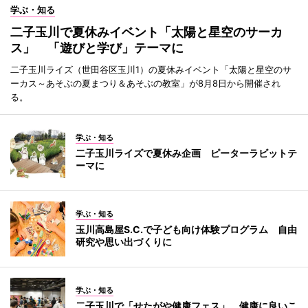
学ぶ・知る
二子玉川で夏休みイベント「太陽と星空のサーカ
ス」 「遊びと学び」テーマに
二子玉川ライズ（世田谷区玉川1）の夏休みイベント「太陽と星空のサ
ーカス～あそぶの夏まつり＆あそぶの教室」が8月8日から開催され
る。
学ぶ・知る
二子玉川ライズで夏休み企画 ピーターラビットテ
ーマに
学ぶ・知る
玉川高島屋S.C.で子ども向け体験プログラム 自由
研究や思い出づくりに
学ぶ・知る
二子玉川で「せたがや健康フェス」 健康に良いこ