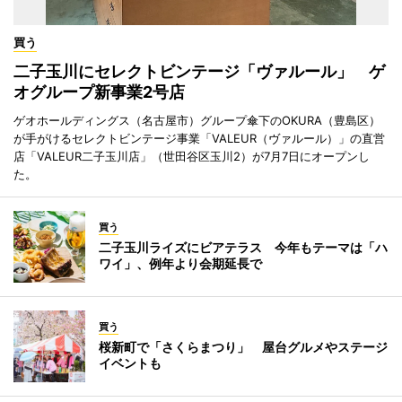
買う
二子玉川にセレクトビンテージ「ヴァルール」 ゲ
オグループ新事業2号店
ゲオホールディングス（名古屋市）グループ傘下のOKURA（豊島区）
が手がけるセレクトビンテージ事業「VALEUR（ヴァルール）」の直営
店「VALEUR二子玉川店」（世田谷区玉川2）が7月7日にオープンし
た。
買う
二子玉川ライズにビアテラス 今年もテーマは「ハ
ワイ」、例年より会期延長で
買う
桜新町で「さくらまつり」 屋台グルメやステージ
イベントも