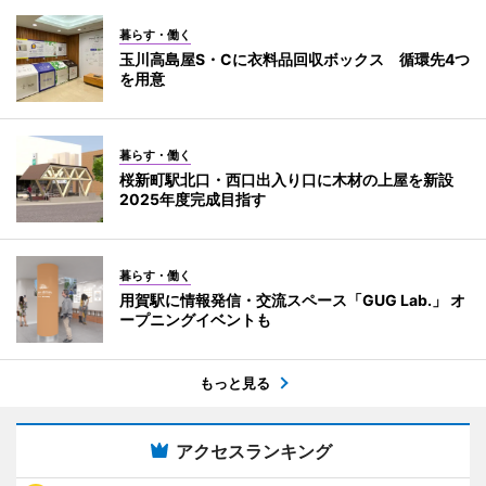
暮らす・働く
玉川高島屋S・Cに衣料品回収ボックス 循環先4つ
を用意
暮らす・働く
桜新町駅北口・西口出入り口に木材の上屋を新設
2025年度完成目指す
暮らす・働く
用賀駅に情報発信・交流スペース「GUG Lab.」 オ
ープニングイベントも
もっと見る
アクセスランキング