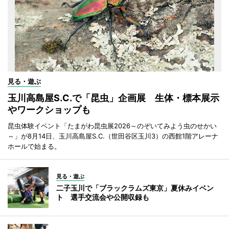
見る・遊ぶ
玉川高島屋S.C.で「昆虫」企画展 生体・標本展示
やワークショップも
昆虫体験イベント「たまがわ昆虫展2026～のぞいてみよう虫のせかい
～」が8月14日、玉川高島屋S.C.（世田谷区玉川3）の西館1階アレーナ
ホールで始まる。
見る・遊ぶ
二子玉川で「ブラックラムズ東京」夏休みイベン
ト 選手交流会や公開収録も