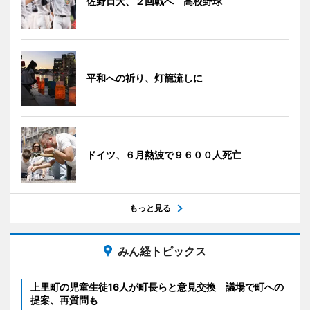
佐野日大、２回戦へ 高校野球
平和への祈り、灯籠流しに
ドイツ、６月熱波で９６００人死亡
もっと見る
みん経トピックス
上里町の児童生徒16人が町長らと意見交換 議場で町への
提案、再質問も