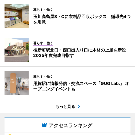
暮らす・働く
玉川高島屋S・Cに衣料品回収ボックス 循環先4つ
を用意
暮らす・働く
桜新町駅北口・西口出入り口に木材の上屋を新設
2025年度完成目指す
暮らす・働く
用賀駅に情報発信・交流スペース「GUG Lab.」 オ
ープニングイベントも
もっと見る
アクセスランキング