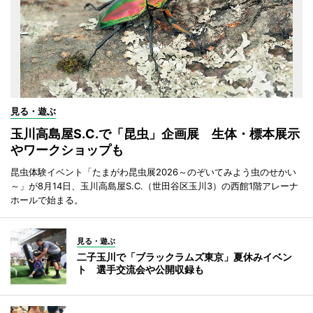
見る・遊ぶ
玉川高島屋S.C.で「昆虫」企画展 生体・標本展示
やワークショップも
昆虫体験イベント「たまがわ昆虫展2026～のぞいてみよう虫のせかい
～」が8月14日、玉川高島屋S.C.（世田谷区玉川3）の西館1階アレーナ
ホールで始まる。
見る・遊ぶ
二子玉川で「ブラックラムズ東京」夏休みイベン
ト 選手交流会や公開収録も